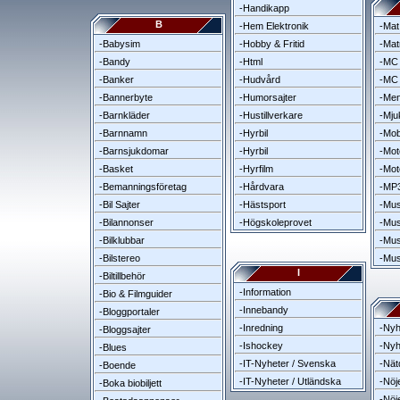
-Handikapp
B
-Hem Elektronik
-Mat
-Babysim
-Hobby & Fritid
-Mat
-Bandy
-Html
-MC 
-Banker
-Hudvård
-MC 
-Bannerbyte
-Humorsajter
-Men
-Barnkläder
-Hustillverkare
-Mju
-Barnnamn
-Hyrbil
-Mob
-Barnsjukdomar
-Hyrbil
-Mot
-Basket
-Hyrfilm
-Mot
-Bemanningsföretag
-Hårdvara
-MP3
-Bil Sajter
-Hästsport
-Mu
-Bilannonser
-Högskoleprovet
-Mus
-Bilklubbar
-Mus
-Bilstereo
-Mus
I
-Biltillbehör
-Information
-Bio & Filmguider
-Innebandy
-Bloggportaler
-Inredning
-Nyh
-Bloggsajter
-Ishockey
-Nyh
-Blues
-IT-Nyheter / Svenska
-Nät
-Boende
-IT-Nyheter / Utländska
-Nöj
-Boka biobiljett
-Nöj