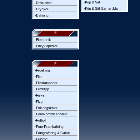
-Köp & Sälj
-Drivrutiner
-Köp & Sälj Barnartiklar
-Drycker
-Dykning
E
-Elektronik
-Encyklopedier
F
-Fildelning
-Film
-Filmdatabaser
-Filmklipp
-Fiske
-Flyg
-Folkhögskolor
-Fondkommissonärer
-Fotboll
-Foto-Framkallning
-Fotografering & Galleri
-Friidrott