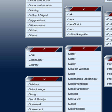
-Bostadsannonser
-Bostadsinformation
J
-Boxning
-Jakt
-Bröllop & Vigsel
-Java
-Omv
-Byggvaruhus
-JavaScript
-Onl
-Båt annonser
-Jazz
-Onl
-Böcker
-Jobbsökarguider
-Ope
-Börser
-Org
-OS
K
C
-Kartor
-Chat
-Kartor
-Community
-Kläder
-Par
-Country
-Kolla din Webmail
-PHP
-Konst
-Pop
D
-Konstnärliga utbildningar
-Pre
-Konsumentguide
-Pri
-Databas
-Kontaktannonser
-Datortidningar
-Korsord
-Design
-Kost & Vikt
-Djur & Husdjur
-Kurser
-Download
-Köksinredning
-Drinkrecept