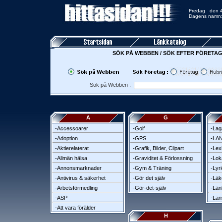
Fredag den 
Dagens namn: 
SÖK PÅ WEBBEN / SÖK EFTER FÖRETAG
Sök på Webben :
A
G
-Accessoarer
-Golf
-Laga
-Adoption
-GPS
-LA
-Aktierelaterat
-Grafik, Bilder, Clipart
-Lex
-Allmän hälsa
-Graviditet & Förlossning
-Lok
-Annonsmarknader
-Gym & Träning
-Lyri
-Antivirus & säkerhet
-Gör det själv
-Läk
-Arbetsförmedling
-Gör-det-själv
-Län
-ASP
-Län
-Att vara förälder
H