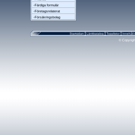
-Färdiga formulär
-Företagsrelaterat
-Försäkringsbolag
|
|
|
Startsidan
Länkkatalog
Topplistor
Innehåll
© Copyrigh